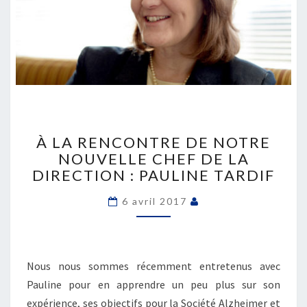
À
LA
À LA RENCONTRE DE NOTRE
RENCONTRE
NOUVELLE CHEF DE LA
DE
DIRECTION : PAULINE TARDIF
NOTRE
NOUVELLE
6 avril 2017
CHEF
DE
LA
DIRECTION
Nous nous sommes récemment entretenus avec
:
Pauline pour en apprendre un peu plus sur son
PAULINE
TARDIF
expérience, ses objectifs pour la Société Alzheimer et