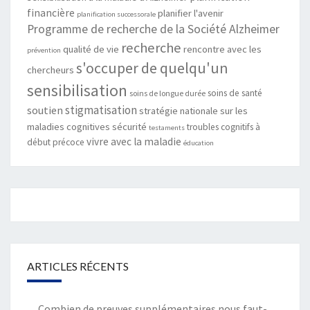
financière
planifier l'avenir
planification successorale
Programme de recherche de la Société Alzheimer
recherche
qualité de vie
rencontre avec les
prévention
s'occuper de quelqu'un
chercheurs
sensibilisation
soins de santé
soins de longue durée
stigmatisation
soutien
stratégie nationale sur les
maladies cognitives
sécurité
troubles cognitifs à
testaments
vivre avec la maladie
début précoce
éducation
ARTICLES RÉCENTS
Combien de preuves supplémentaires nous faut-