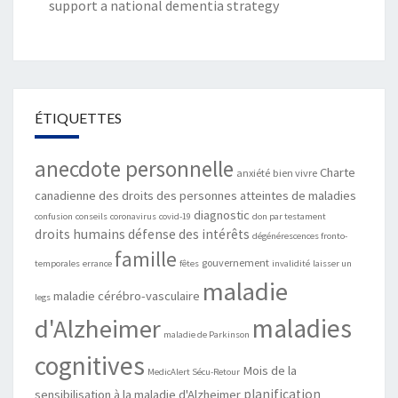
support a national dementia strategy
ÉTIQUETTES
anecdote personnelle
Charte
anxiété
bien vivre
canadienne des droits des personnes atteintes de maladies
diagnostic
confusion
conseils
coronavirus
covid-19
don par testament
droits humains
défense des intérêts
dégénérescences fronto-
famille
gouvernement
temporales
errance
fêtes
invalidité
laisser un
maladie
maladie cérébro-vasculaire
legs
maladies
d'Alzheimer
maladie de Parkinson
cognitives
Mois de la
MedicAlert Sécu-Retour
planification
sensibilisation à la maladie d'Alzheimer