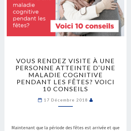
VOUS
RENDEZ
VOUS RENDEZ VISITE À UNE
VISITE
PERSONNE ATTEINTE D’UNE
À
MALADIE COGNITIVE
UNE
PENDANT LES FÊTES? VOICI
PERSONNE
10 CONSEILS
ATTEINTE
D’UNE
17 Décembre 2018
MALADIE
COGNITIVE
PENDANT
LES
Maintenant que la période des fêtes est arrivée et que
FÊTES?