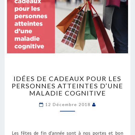
IDÉES
DE
IDÉES DE CADEAUX POUR LES
CADEAUX
PERSONNES ATTEINTES D’UNE
POUR
MALADIE COGNITIVE
LES
PERSONNES
12 Décembre 2018
ATTEINTES
D’UNE
MALADIE
COGNITIVE
Les fêtes de fin d’année sont à nos portes et bon