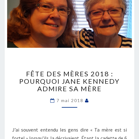
FÊTE
DES
FÊTE DES MÈRES 2018 :
MÈRES
POURQUOI JANE KENNEDY
2018
ADMIRE SA MÈRE
:
POURQUOI
7 mai 2018
JANE
KENNEDY
ADMIRE
SA
J’ai souvent entendu les gens dire « Ta mère est si
MÈRE
forte! » lorsqu’ils la décrivaient. Étant la cadette de 6