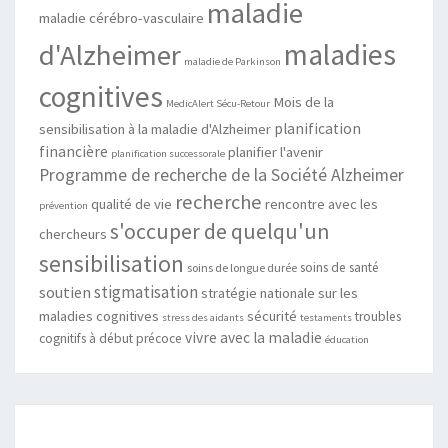
maladie
maladie cérébro-vasculaire
maladies
d'Alzheimer
maladie de Parkinson
cognitives
Mois de la
MedicAlert Sécu-Retour
planification
sensibilisation à la maladie d'Alzheimer
financière
planifier l'avenir
planification successorale
Programme de recherche de la Société Alzheimer
recherche
qualité de vie
rencontre avec les
prévention
s'occuper de quelqu'un
chercheurs
sensibilisation
soins de santé
soins de longue durée
stigmatisation
soutien
stratégie nationale sur les
maladies cognitives
sécurité
troubles
stress des aidants
testaments
vivre avec la maladie
cognitifs à début précoce
éducation