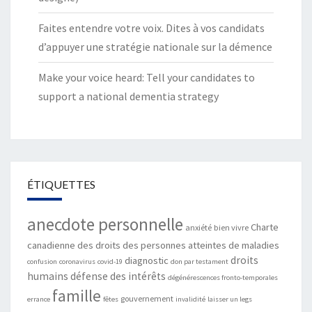
Faites entendre votre voix. Dites à vos candidats
d’appuyer une stratégie nationale sur la démence
Make your voice heard: Tell your candidates to
support a national dementia strategy
ÉTIQUETTES
anecdote personnelle
Charte
anxiété
bien vivre
canadienne des droits des personnes atteintes de maladies
droits
diagnostic
confusion
coronavirus
covid-19
don par testament
humains
défense des intérêts
dégénérescences fronto-temporales
famille
gouvernement
errance
fêtes
invalidité
laisser un legs