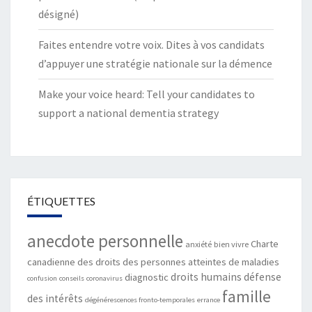
désigné)
Faites entendre votre voix. Dites à vos candidats
d’appuyer une stratégie nationale sur la démence
Make your voice heard: Tell your candidates to
support a national dementia strategy
ÉTIQUETTES
anecdote personnelle
Charte
anxiété
bien vivre
canadienne des droits des personnes atteintes de maladies
droits humains
défense
diagnostic
confusion
conseils
coronavirus
famille
des intérêts
dégénérescences fronto-temporales
errance