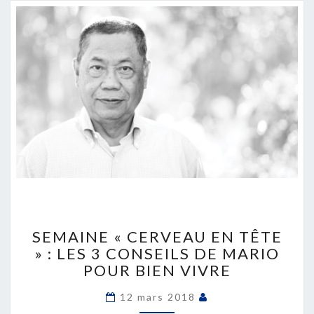
SEMAINE
«
SEMAINE « CERVEAU EN TÊTE
CERVEAU
» : LES 3 CONSEILS DE MARIO
EN
POUR BIEN VIVRE
TÊTE
»
12 mars 2018
: