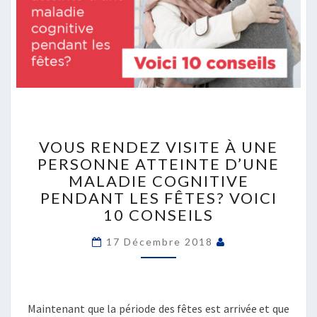
VOUS
RENDEZ
VOUS RENDEZ VISITE À UNE
VISITE
PERSONNE ATTEINTE D’UNE
À
MALADIE COGNITIVE
UNE
PENDANT LES FÊTES? VOICI
PERSONNE
10 CONSEILS
ATTEINTE
D’UNE
17 Décembre 2018
MALADIE
COGNITIVE
PENDANT
LES
Maintenant que la période des fêtes est arrivée et que
FÊTES?