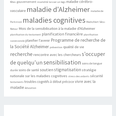
maladie cérébro-
gouvernement
fêtes
invalidité
laisser un legs
maladie d'Alzheimer
vasculaire
maladie de
maladies cognitives
Parkinson
MedicAlert Sécu-
Mois de la sensibilisation à la maladie d'Alzheimer
Retour
planification financière
planification du testament
planification
Programme de recherche de
planifier l'avenir
successorale
la Société Alzheimer
qualité de vie
prévention
s'occuper
recherche
rencontre avec les chercheurs
sensibilisation
de quelqu'un
soins de longue
stigmatisation
soutien
stratégie
soins de santé
durée
nationale sur les maladies cognitives
sécurité
stress des aidants
vivre avec la
troubles cognitifs à début précoce
testaments
maladie
éducation