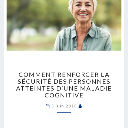
COMMENT
RENFORCER
COMMENT RENFORCER LA
LA
SÉCURITÉ DES PERSONNES
SÉCURITÉ
ATTEINTES D’UNE MALADIE
DES
COGNITIVE
PERSONNES
ATTEINTES
5 juin 2018
D’UNE
MALADIE
COGNITIVE