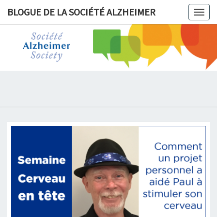
BLOGUE DE LA SOCIÉTÉ ALZHEIMER
Togg
navig
BLOGUE 
LA
SOCIÉT
ALZHEIM