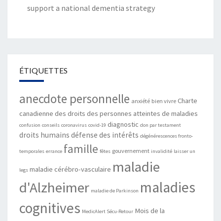
support a national dementia strategy
ÉTIQUETTES
anecdote personnelle
Charte
anxiété
bien vivre
canadienne des droits des personnes atteintes de maladies
diagnostic
confusion
conseils
coronavirus
covid-19
don par testament
droits humains
défense des intérêts
dégénérescences fronto-
famille
gouvernement
temporales
errance
fêtes
invalidité
laisser un
maladie
maladie cérébro-vasculaire
legs
maladies
d'Alzheimer
maladie de Parkinson
cognitives
Mois de la
MedicAlert Sécu-Retour