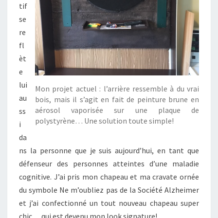
tif
se
re
fl
èt
e
lui
Mon projet actuel : l’arrière ressemble à du vrai
au
bois, mais il s’agit en fait de peinture brune en
aérosol vaporisée sur une plaque de
ss
polystyrène… Une solution toute simple!
i
da
ns la personne que je suis aujourd’hui, en tant que
défenseur des personnes atteintes d’une maladie
cognitive. J’ai pris mon chapeau et ma cravate ornée
du symbole Ne m’oubliez pas de la Société Alzheimer
et j’ai confectionné un tout nouveau chapeau super
chic… qui est devenu mon look signature!