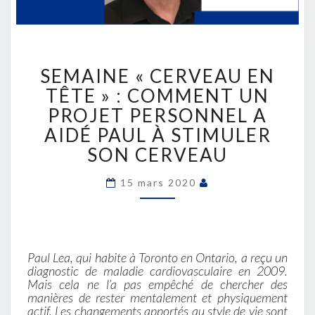
SEMAINE
SEMAINE « CERVEAU EN
«
CERVEAU
TÊTE » : COMMENT UN
EN
PROJET PERSONNEL A
TÊTE
AIDÉ PAUL À STIMULER
»
SON CERVEAU
:
COMMENT
UN
15 mars 2020
PROJET
PERSONNEL
A
AIDÉ
Paul Lea, qui habite à Toronto en Ontario, a reçu un
PAUL
diagnostic de maladie cardiovasculaire en 2009.
À
Mais cela ne l’a pas empêché de chercher des
STIMULER
manières de rester mentalement et physiquement
SON
actif. Les changements apportés au style de vie sont