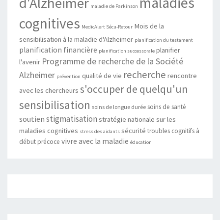
maladies
d'Alzheimer
maladie de Parkinson
cognitives
Mois de la
MedicAlert Sécu-Retour
sensibilisation à la maladie d'Alzheimer
planification du testament
planification financière
planifier
planification successorale
Programme de recherche de la Société
l'avenir
recherche
Alzheimer
qualité de vie
rencontre
prévention
s'occuper de quelqu'un
avec les chercheurs
sensibilisation
soins de santé
soins de longue durée
stigmatisation
soutien
stratégie nationale sur les
maladies cognitives
sécurité
troubles cognitifs à
stress des aidants
vivre avec la maladie
début précoce
éducation