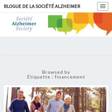
BLOGUE DE LA SOCIÉTÉ ALZHEIMER
Togg
navig
BLOGUE 
LA
SOCIÉT
ALZHEIM
Browsed by
Étiquette :
financement