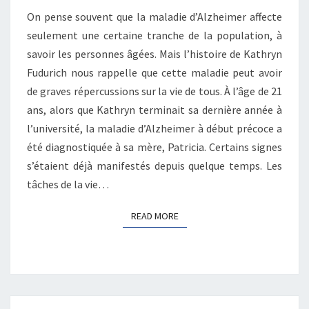
SOUCIS,
On pense souvent que la maladie d’Alzheimer affecte
JUSQU’À
CE
seulement une certaine tranche de la population, à
QUE
savoir les personnes âgées. Mais l’histoire de Kathryn
VOTRE
Fudurich nous rappelle que cette maladie peut avoir
MÈRE
de graves répercussions sur la vie de tous. À l’âge de 21
EN
SOIT
ans, alors que Kathryn terminait sa dernière année à
ATTEINTE
l’université, la maladie d’Alzheimer à début précoce a
été diagnostiquée à sa mère, Patricia. Certains signes
s’étaient déjà manifestés depuis quelque temps. Les
tâches de la vie…
READ MORE
READ MORE