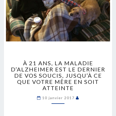
À
21
À 21 ANS, LA MALADIE
ANS,
D’ALZHEIMER EST LE DERNIER
LA
DE VOS SOUCIS, JUSQU’À CE
MALADIE
QUE VOTRE MÈRE EN SOIT
D’ALZHEIMER
ATTEINTE
EST
LE
10 janvier 2017
DERNIER
DE
VOS