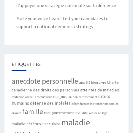
d’appuyer une stratégie nationale sur la démence
Make your voice heard: Tell your candidates to
support a national dementia strategy
ÉTIQUETTES
anecdote personnelle
Charte
anxiété
bien vivre
canadienne des droits des personnes atteintes de maladies
droits
diagnostic
confusion
conseils
coronavirus
don par testament
humains
défense des intérêts
dégénérescences fronto-temporales
famille
gouvernement
errance
fêtes
invalidité
laisser un legs
maladie
maladie cérébro-vasculaire