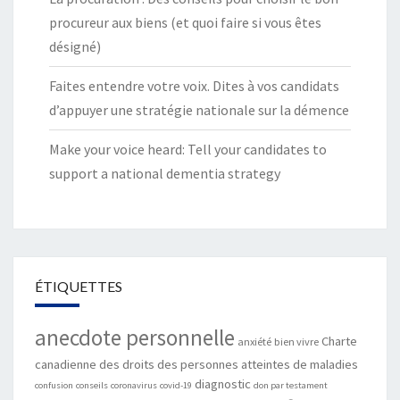
procureur aux biens (et quoi faire si vous êtes
désigné)
Faites entendre votre voix. Dites à vos candidats
d’appuyer une stratégie nationale sur la démence
Make your voice heard: Tell your candidates to
support a national dementia strategy
ÉTIQUETTES
anecdote personnelle
Charte
anxiété
bien vivre
canadienne des droits des personnes atteintes de maladies
diagnostic
confusion
conseils
coronavirus
covid-19
don par testament