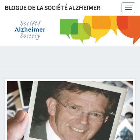
BLOGUE DE LA SOCIÉTÉ ALZHEIMER
Togg
navig
BLOGUE 
LA
SOCIÉT
ALZHEIM