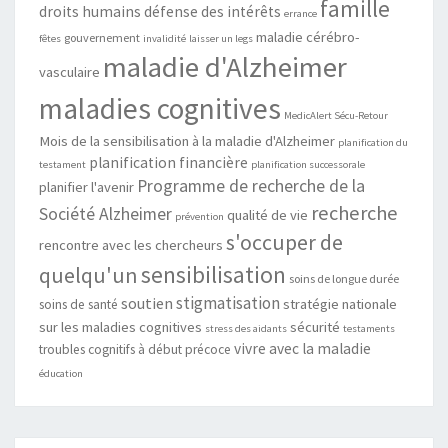
famille
droits humains
défense des intérêts
errance
maladie cérébro-
gouvernement
fêtes
invalidité
laisser un legs
maladie d'Alzheimer
vasculaire
maladies cognitives
MedicAlert Sécu-Retour
Mois de la sensibilisation à la maladie d'Alzheimer
planification du
planification financière
testament
planification successorale
Programme de recherche de la
planifier l'avenir
recherche
Société Alzheimer
qualité de vie
prévention
s'occuper de
rencontre avec les chercheurs
sensibilisation
quelqu'un
soins de longue durée
stigmatisation
soutien
stratégie nationale
soins de santé
sur les maladies cognitives
sécurité
stress des aidants
testaments
vivre avec la maladie
troubles cognitifs à début précoce
éducation