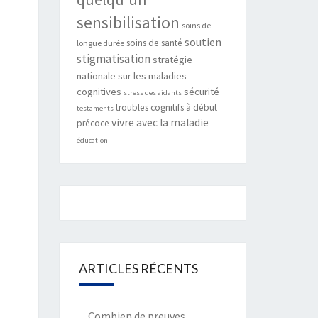
sensibilisation
soins de
soutien
soins de santé
longue durée
stigmatisation
stratégie
nationale sur les maladies
cognitives
sécurité
stress des aidants
troubles cognitifs à début
testaments
vivre avec la maladie
précoce
éducation
ARTICLES RÉCENTS
Combien de preuves