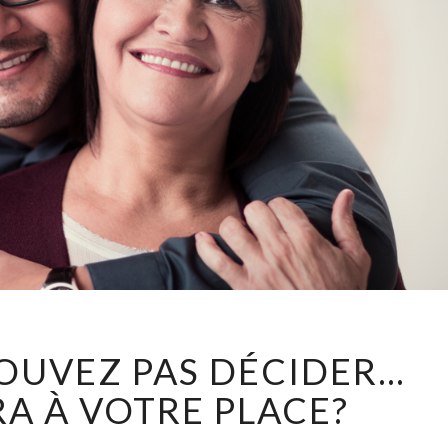
SI
POUVEZ PAS DÉCIDER…
VOUS
NE
RA À VOTRE PLACE?
POUVEZ
PAS