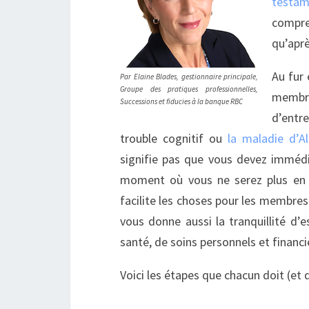
testam
compre
qu’aprè
Au fur 
Par Elaine Blades, gestionnaire principale,
Groupe des pratiques professionnelles,
membre
Successions et fiducies à la banque RBC
d’entr
trouble cognitif ou
la maladie d’A
signifie pas que vous devez immédia
moment où vous ne serez plus en m
facilite les choses pour les membre
vous donne aussi la tranquillité d’
santé, de soins personnels et financi
Voici les étapes que chacun doit (et d