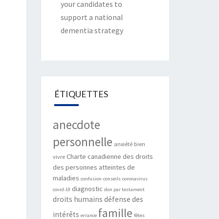
your candidates to
support a national
dementia strategy
ÉTIQUETTES
anecdote
personnelle
anxiété
bien
Charte canadienne des droits
vivre
des personnes atteintes de
maladies
confusion
conseils
coronavirus
diagnostic
covid-19
don par testament
droits humains
défense des
famille
intérêts
errance
fêtes