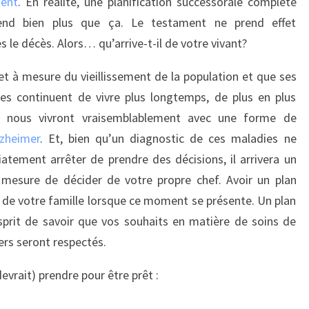
ent
. En réalité, une planification successorale complète
nd bien plus que ça. Le testament ne prend effet
s le décès. Alors… qu’arrive-t-il de votre vivant?
et à mesure du vieillissement de la population et que ses
s continuent de vivre plus longtemps, de plus en plus
e nous vivront vraisemblablement avec une forme de
lzheimer
. Et, bien qu’un diagnostic de ces maladies ne
tement arrêter de prendre des décisions, il arrivera un
esure de décider de votre propre chef. Avoir un plan
s de votre famille lorsque ce moment se présente. Un plan
esprit de savoir que vos souhaits en matière de soins de
ers seront respectés.
evrait) prendre pour être prêt :