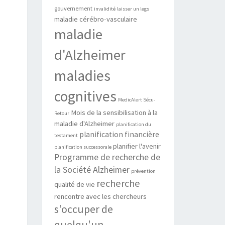
gouvernement
invalidité
laisser un legs
maladie cérébro-vasculaire
maladie
d'Alzheimer
maladies
cognitives
MedicAlert Sécu-
Mois de la sensibilisation à la
Retour
maladie d'Alzheimer
planification du
planification financière
testament
planifier l'avenir
planification successorale
Programme de recherche de
la Société Alzheimer
prévention
recherche
qualité de vie
rencontre avec les chercheurs
s'occuper de
quelqu'un