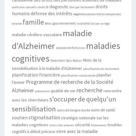
droits
diagnostic
confusion
conseils
covid-19
don par testament
humains
défense des intérêts
dégénérescences fronto-temporales
famille
gouvernement
errance
fêtes
invalidité
laisser un legs
maladie
maladie cérébro-vasculaire
maladies
d'Alzheimer
maladie de Parkinson
cognitives
Mois de la
MedicAlert Sécu-Retour
sensibilisation à la maladie d'Alzheimer
planification du testament
planification financière
planifier
planification successorale
Programme de recherche de la Société
l'avenir
recherche
Alzheimer
qualité de vie
rencontre
prévention
s'occuper de quelqu'un
avec les chercheurs
sensibilisation
soins de santé
soins de longue durée
stigmatisation
soutien
stratégie nationale sur les
maladies cognitives
sécurité
troubles
stress des aidants
testaments
vivre avec la maladie
cognitifs à début précoce