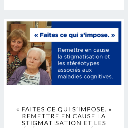
«
FAITES
« FAITES CE QUI S’IMPOSE. »
CE
REMETTRE EN CAUSE LA
QUI
STIGMATISATION ET LES
S’IMPOSE.