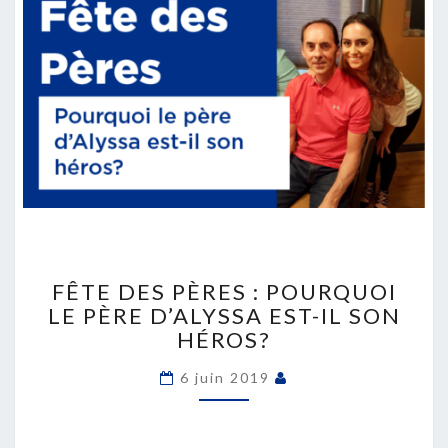
FÊTE
DES
FÊTE DES PÈRES : POURQUOI
PÈRES
LE PÈRE D’ALYSSA EST-IL SON
:
HÉROS?
POURQUOI
LE
6 juin 2019
PÈRE
D’ALYSSA
EST-