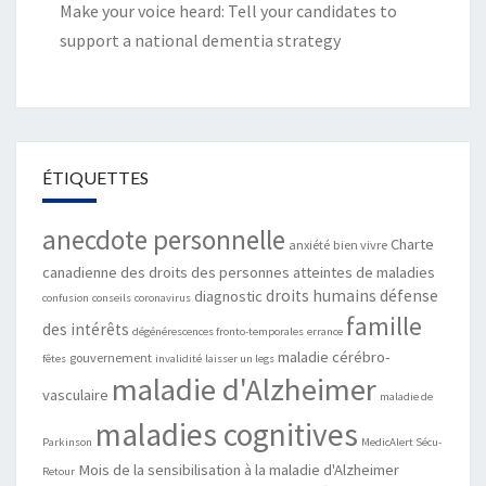
Make your voice heard: Tell your candidates to
support a national dementia strategy
ÉTIQUETTES
anecdote personnelle
Charte
anxiété
bien vivre
canadienne des droits des personnes atteintes de maladies
droits humains
défense
diagnostic
confusion
conseils
coronavirus
famille
des intérêts
dégénérescences fronto-temporales
errance
maladie cérébro-
gouvernement
fêtes
invalidité
laisser un legs
maladie d'Alzheimer
vasculaire
maladie de
maladies cognitives
Parkinson
MedicAlert Sécu-
Mois de la sensibilisation à la maladie d'Alzheimer
Retour