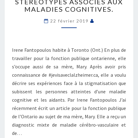
STÉRÉOTYPES ASSOCIÉS AUX
»
MALADIES COGNITIVES.
REMETTRE
EN
22 février 2019
CAUSE
LA
STIGMATISATION
ET
Irene Fantopoulos habite à Toronto (Ont.) En plus de
LES
STÉRÉOTYPES
travailler pour la fonction publique ontarienne, elle
ASSOCIÉS
s’occupe aussi de sa mère, Mary. Après avoir pris
AUX
connaissance de #jevisaveclalzheimer.ca, elle a voulu
MALADIES
décrire ses expériences face à la stigmatisation que
COGNITIVES.
subissent les personnes atteintes d’une maladie
cognitive et les aidants. Par Irene Fantopoulos J’ai
récemment écrit un article pour la fonction publique
de l’Ontario au sujet de ma mère, Mary. Elle a reçu un
diagnostic mixte de maladie cérébro-vasculaire et
de…