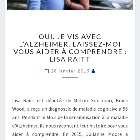
OUI.
JE
OUI. JE VIS AVEC
VIS
L’ALZHEIMER. LAISSEZ-MOI
AVEC
VOUS AIDER À COMPRENDRE :
L’ALZHEIMER.
LISA RAITT
LAISSEZ-
MOI
28 janvier 2019
VOUS
AIDER
À
COMPRENDRE
Lisa Raitt est députée de Milton. Son mari, Bruce
:
LISA
Wood, a reçu un diagnostic de maladie cognitive à 56
RAITT
ans. Pendant le Mois de la sensibilisation à la maladie
d’Alzheimer, ils nous racontent leur histoire pour vous
aider à comprendre. En 2015, Julianne Moore a