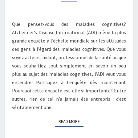
»
POURQUOI
IL
EST
Que pensez-vous des maladies cognitives?
IMPORTANT
Alzheimer’s Disease International (ADI) mène la plus
DE
grande enquête à l’échelle mondiale sur les attitudes
CONNAÎTRE
des gens à l’égard des maladies cognitives. Que vous
NOS
ATTITUDES
soyez atteint, aidant, professionnel de la santé ou que
À
vous souhaitiez tout simplement en savoir un peu
L’ÉGARD
plus au sujet des maladies cognitives, l’ADI veut vous
DES
entendre! Participez à l’enquête dès maintenant
MALADIES
Pourquoi cette enquête est-elle si importante? Entre
COGNITIVES.
autres, rien de tel n’a jamais été entrepris : c’est
véritablement une…
READ MORE
READ MORE