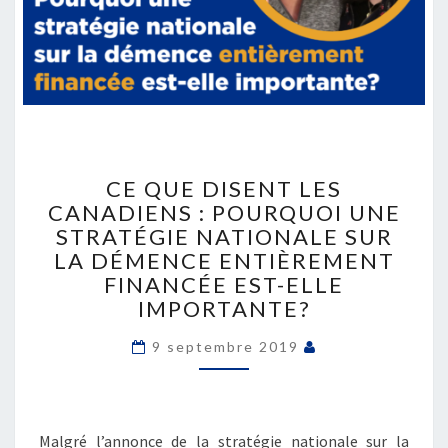
CE
QUE
CE QUE DISENT LES
DISENT
CANADIENS : POURQUOI UNE
LES
STRATÉGIE NATIONALE SUR
CANADIENS
LA DÉMENCE ENTIÈREMENT
:
FINANCÉE EST-ELLE
POURQUOI
IMPORTANTE?
UNE
STRATÉGIE
9 septembre 2019
NATIONALE
SUR
LA
DÉMENCE
ENTIÈREMENT
Malgré l’annonce de la stratégie nationale sur la