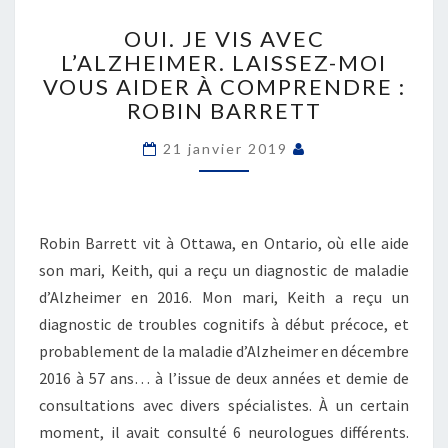
OUI.
JE
OUI. JE VIS AVEC
VIS
L’ALZHEIMER. LAISSEZ-MOI
AVEC
VOUS AIDER À COMPRENDRE :
L’ALZHEIMER.
ROBIN BARRETT
LAISSEZ-
MOI
21 janvier 2019
VOUS
AIDER
À
COMPRENDRE
Robin Barrett vit à Ottawa, en Ontario, où elle aide
:
ROBIN
son mari, Keith, qui a reçu un diagnostic de maladie
BARRETT
d’Alzheimer en 2016. Mon mari, Keith a reçu un
diagnostic de troubles cognitifs à début précoce, et
probablement de la maladie d’Alzheimer en décembre
2016 à 57 ans… à l’issue de deux années et demie de
consultations avec divers spécialistes. À un certain
moment, il avait consulté 6 neurologues différents.