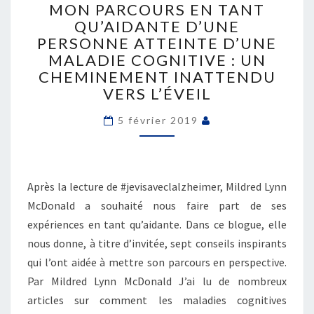
PARCOURS
MON PARCOURS EN TANT
EN
QU’AIDANTE D’UNE
TANT
PERSONNE ATTEINTE D’UNE
QU’AIDANTE
MALADIE COGNITIVE : UN
D’UNE
CHEMINEMENT INATTENDU
PERSONNE
VERS L’ÉVEIL
ATTEINTE
D’UNE
5 février 2019
MALADIE
COGNITIVE
:
UN
CHEMINEMENT
Après la lecture de #jevisaveclalzheimer, Mildred Lynn
INATTENDU
McDonald a souhaité nous faire part de ses
VERS
expériences en tant qu’aidante. Dans ce blogue, elle
L’ÉVEIL
nous donne, à titre d’invitée, sept conseils inspirants
qui l’ont aidée à mettre son parcours en perspective.
Par Mildred Lynn McDonald J’ai lu de nombreux
articles sur comment les maladies cognitives