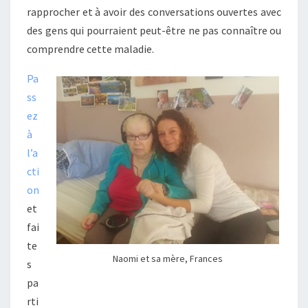
rapprocher et à avoir des conversations ouvertes avec
des gens qui pourraient peut-être ne pas connaître ou
comprendre cette maladie.
Pa
ss
ez
à
l’a
cti
on
et
fai
te
Naomi et sa mère, Frances
s
pa
rti