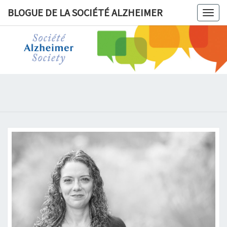
BLOGUE DE LA SOCIÉTÉ ALZHEIMER
Togg
navig
BLOGUE 
LA
SOCIÉT
ALZHEIM