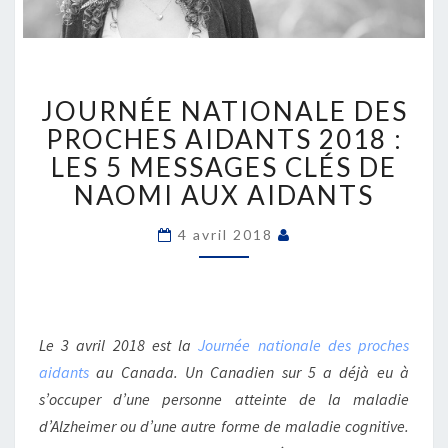
JOURNÉE
JOURNÉE NATIONALE DES
NATIONALE
DES
PROCHES AIDANTS 2018 :
PROCHES
LES 5 MESSAGES CLÉS DE
AIDANTS
NAOMI AUX AIDANTS
2018
:
4 avril 2018
LES
5
MESSAGES
CLÉS
DE
Le 3 avril 2018 est la
Journée nationale des proches
NAOMI
aidants
au Canada. Un Canadien sur 5 a déjà eu à
AUX
AIDANTS
s’occuper d’une personne atteinte de la maladie
d’Alzheimer ou d’une autre forme de maladie cognitive.