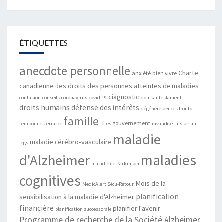
ÉTIQUETTES
anecdote personnelle
Charte
anxiété
bien vivre
canadienne des droits des personnes atteintes de maladies
diagnostic
confusion
conseils
coronavirus
covid-19
don par testament
droits humains
défense des intérêts
dégénérescences fronto-
famille
gouvernement
temporales
errance
fêtes
invalidité
laisser un
maladie
maladie cérébro-vasculaire
legs
maladies
d'Alzheimer
maladie de Parkinson
cognitives
Mois de la
MedicAlert Sécu-Retour
planification
sensibilisation à la maladie d'Alzheimer
financière
planifier l'avenir
planification successorale
Programme de recherche de la Société Alzheimer