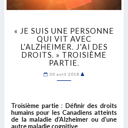
«
« JE SUIS UNE PERSONNE
JE
SUIS
QUI VIT AVEC
UNE
L’ALZHEIMER. J’AI DES
PERSONNE
DROITS. » TROISIÈME
QUI
PARTIE.
VIT
AVEC
L’ALZHEIMER.
30 avril 2018
J’AI
DES
DROITS.
»
Troisième partie : Définir des droits
TROISIÈME
humains pour les Canadiens atteints
PARTIE.
de la maladie d’Alzheimer ou d’une
autre maladie cognitive