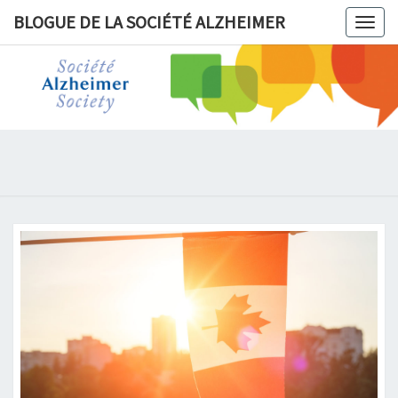
BLOGUE DE LA SOCIÉTÉ ALZHEIMER
Togg
navig
BLOGUE 
LA
SOCIÉT
ALZHEIM