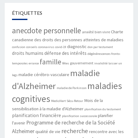
ÉTIQUETTES
anecdote personnelle
Charte
anxiété
bien vivre
canadienne des droits des personnes atteintes de maladies
diagnostic
confusion
conseils
coronavirus
covid-19
don par testament
droits humains
défense des intérêts
dégénérescences fronto-
famille
gouvernement
temporales
errance
fêtes
invalidité
laisser un
maladie
maladie cérébro-vasculaire
legs
maladies
d'Alzheimer
maladie de Parkinson
cognitives
Mois de la
MedicAlert Sécu-Retour
sensibilisation à la maladie d'Alzheimer
planification du testament
planification financière
planifier
planification successorale
Programme de recherche de la Société
l'avenir
recherche
Alzheimer
qualité de vie
rencontre avec les